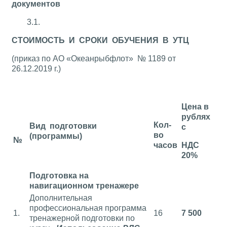
документов
3.1.
СТОИМОСТЬ И СРОКИ ОБУЧЕНИЯ В УТЦ
(приказ по АО «Океанрыбфлот» № 1189 от
26.12.2019 г.)
Цена в
рублях
Кол-
Вид подготовки
с
во
(программы)
№
часов
НДС
20%
Подготовка на
навигационном тренажере
Дополнительная
профессиональная программа
1.
16
7 500
тренажерной подготовки по