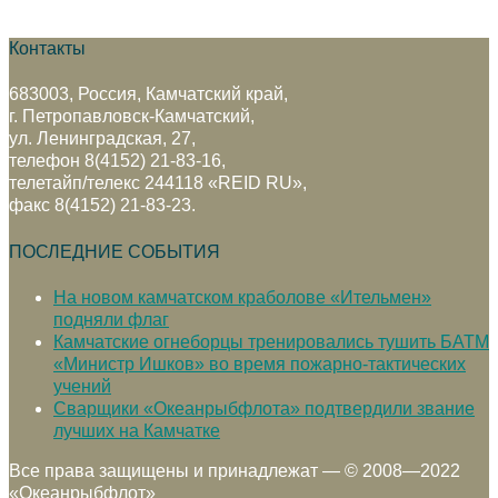
Контакты
683003, Россия, Камчатский край,
г. Петропавловск-Камчатский,
ул. Ленинградская, 27,
телефон 8(4152) 21-83-16,
телетайп/телекс 244118 «REID RU»,
факс 8(4152) 21-83-23.
ПОСЛЕДНИЕ СОБЫТИЯ
На новом камчатском краболове «Ительмен»
подняли флаг
Камчатские огнеборцы тренировались тушить БАТМ
«Министр Ишков» во время пожарно-тактических
учений
Сварщики «Океанрыбфлота» подтвердили звание
лучших на Камчатке
Все права защищены и принадлежат — © 2008—2022
«Океанрыбфлот»