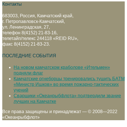
Контакты
683003, Россия, Камчатский край,
г. Петропавловск-Камчатский,
ул. Ленинградская, 27,
телефон 8(4152) 21-83-16,
телетайп/телекс 244118 «REID RU»,
факс 8(4152) 21-83-23.
ПОСЛЕДНИЕ СОБЫТИЯ
На новом камчатском краболове «Ительмен»
подняли флаг
Камчатские огнеборцы тренировались тушить БАТМ
«Министр Ишков» во время пожарно-тактических
учений
Сварщики «Океанрыбфлота» подтвердили звание
лучших на Камчатке
Все права защищены и принадлежат — © 2008—2022
«Океанрыбфлот»