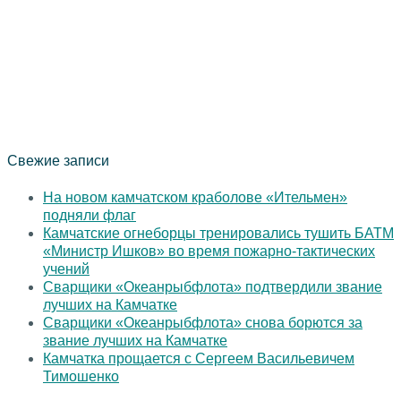
Свежие записи
На новом камчатском краболове «Ительмен»
подняли флаг
Камчатские огнеборцы тренировались тушить БАТМ
«Министр Ишков» во время пожарно-тактических
учений
Сварщики «Океанрыбфлота» подтвердили звание
лучших на Камчатке
Сварщики «Океанрыбфлота» снова борются за
звание лучших на Камчатке
Камчатка прощается с Сергеем Васильевичем
Тимошенко